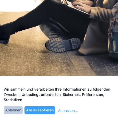
Impressum
Wir sammeln und verarbeiten Ihre Informationen zu folgenden
Zwecken:
Unbedingt erforderlich, Sicherheit, Präferenzen,
Datenschutz
Statistiken
Cookie-Einstellungen bearbeiten
Ablehnen
Alle akzeptieren
Anpassen
...